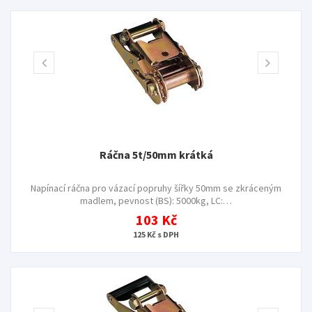
Ráčna 5t/50mm krátká
Napínací ráčna pro vázací popruhy šířky 50mm se zkráceným
madlem, pevnost (BS): 5000kg, LC:…
103 Kč
125 Kč s DPH