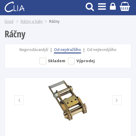
Úvod
Ráčny a háky
Ráčny
Ráčny
Nejprodávanější
|
Od nejdražšího
|
Od nejlevnějšího
Skladem
Výprodej