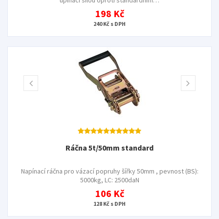
198 Kč
240 Kč s DPH
Ráčna 5t/50mm standard
Napínací ráčna pro vázací popruhy šířky 50mm , pevnost (BS):
5000kg, LC: 2500daN
106 Kč
128 Kč s DPH