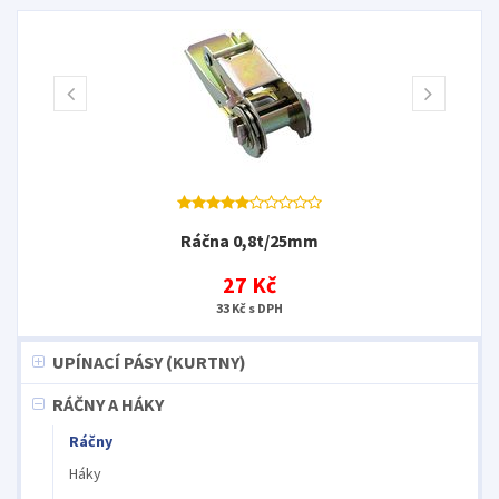
Ráčna 0,8t/25mm
27 Kč
33 Kč s DPH
UPÍNACÍ PÁSY (KURTNY)
RÁČNY A HÁKY
Ráčny
Háky