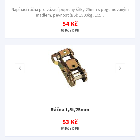
Napínací ráčna pro vázací popruhy šířky 25mm s pogumovaným
madlem, pevnost (BS): 1500kg, LC:…
54 Kč
65 Kč s DPH
Ráčna 1,5t/25mm
53 Kč
64 Kč s DPH