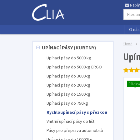
Napiš
O nás
Úvod
UPÍNACÍ PÁSY (KURTNY)
Upín
Upínací pásy do 5000 kg
Upínací pásy do 5000kg ERGO
Upínací pásy do 3000kg
0% slev
Upínací pásy do 2000kg
Upínací pásy do 1500kg
Upínací pásy do 750kg
Rychloupínací pásy s přezkou
Vnitřní upínací pásy do lišt
Pásy pro přepravu automobilů
Upínací pásy do 10000kg