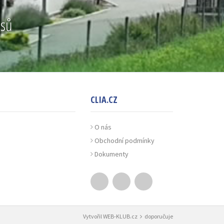
ásů
CLIA.CZ
O nás
Obchodní podmínky
Dokumenty
Vytvořil
WEB-KLUB.cz
doporučuje