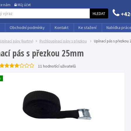
te nám
Můj účet
+42
HLEDAT
Obchodní podmínky
Kontakt
Ke stažení
Nabídka prác
Upínací pásy (kurtny)
Rychloupínací pásy s přezkou
Upínací pás s přezkou
ací pás s přezkou 25mm
11
hodnotící uživatelů
a