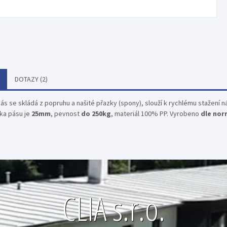
DOTAZY (2)
pás se skládá z popruhu a našité přazky (spony), slouží k rychlému stažení 
řka pásu je
25mm
, pevnost
do 250kg
, materiál 100% PP. Vyrobeno
dle nor
CLIA s.r.o.