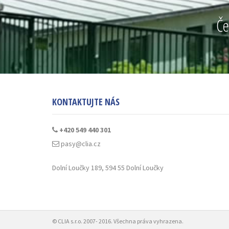
Če
KONTAKTUJTE NÁS
+420 549 440 301
pasy@clia.cz
Dolní Loučky 189, 594 55 Dolní Loučky
© CLIA s.r.o. 2007- 2016. Všechna práva vyhrazena.