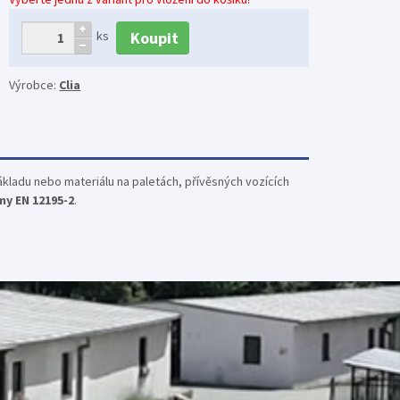
Koupit
ks
Výrobce:
Clia
nákladu nebo materiálu na paletách, přívěsných vozících
my EN 12195-2
.