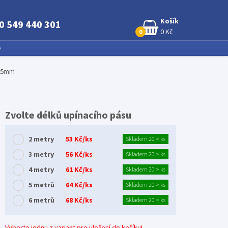
Košík
0 549 440 301
0 Kč
0
e
 25mm
Zvolte délků upínacího pásu
2 metry
53 Kč/ks
Skladem 20 > ks
3 metry
56 Kč/ks
Skladem 20 > ks
4 metry
61 Kč/ks
Skladem 20 > ks
5 metrů
64 Kč/ks
Skladem 20 > ks
6 metrů
68 Kč/ks
Skladem 20 > ks
Vyberte jednu z variant pro vložení do košíku!