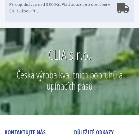
Při objednávce nad 3 000Kč. Platí pouze pro doručení v
ČR, službou PPL.
CLIA s.r.o.
Česká výroba kvalitních popruhů a
upínacích pásů
KONTAKTUJTE NÁS
DŮLEŽITÉ ODKAZY