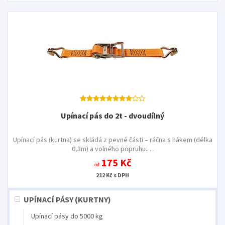
Upínací pás do 2t - dvoudílný
Upínací pás (kurtna) se skládá z pevné části – ráčna s hákem (délka
0,3m) a volného popruhu.…
175 Kč
od
212 Kč s DPH
UPÍNACÍ PÁSY (KURTNY)
Upínací pásy do 5000 kg