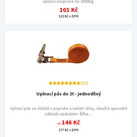
upínací soupravě do 2000kg.
101 Kč
122 Kč s DPH
Upínací pás do 2t - jednodílný
Upínací pás se skládá z popruhu a našité ráčny, slouží k upevnění
nákladu opásáním. Šířka…
146 Kč
od
177 Kč s DPH