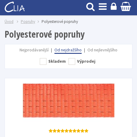
Úvod
Popruhy
Polyesterové popruhy
Polyesterové popruhy
Nejprodávanější
|
Od nejdražšího
|
Od nejlevnějšího
Skladem
Výprodej