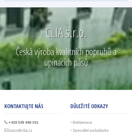
CLIA s.r.o.
Česká výroba kvalitních popruhů a
upínacích pásů
KONTAKTUJTE NÁS
DŮLEŽITÉ ODKAZY
+420 549 440 301
Reklamace
pasy@clia.cz
Speciální požadavky