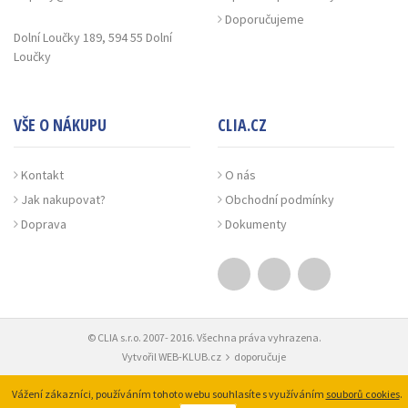
Doporučujeme
Dolní Loučky 189, 594 55 Dolní
Loučky
VŠE O NÁKUPU
CLIA.CZ
Kontakt
O nás
Jak nakupovat?
Obchodní podmínky
Doprava
Dokumenty
© CLIA s.r.o. 2007- 2016. Všechna práva vyhrazena.
Vytvořil
WEB-KLUB.cz
doporučuje
Vážení zákazníci, používáním tohoto webu souhlasíte s využíváním
souborů cookies
.