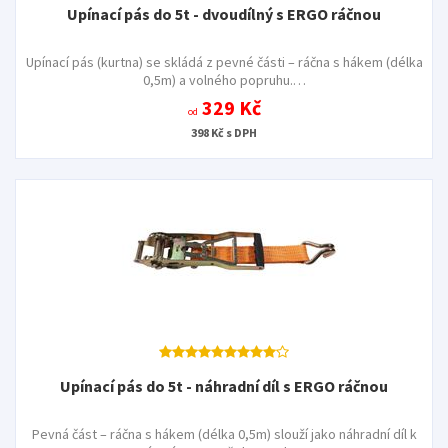
Upínací pás do 5t - dvoudílný s ERGO ráčnou
Upínací pás (kurtna) se skládá z pevné části – ráčna s hákem (délka
0,5m) a volného popruhu.…
329 Kč
od
398 Kč s DPH
Upínací pás do 5t - náhradní díl s ERGO ráčnou
Pevná část – ráčna s hákem (délka 0,5m) slouží jako náhradní díl k