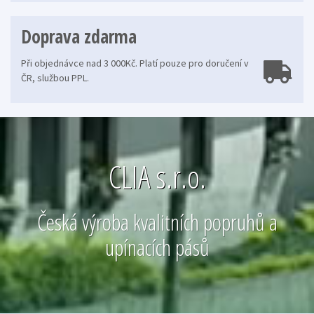
Doprava zdarma
Při objednávce nad 3 000Kč. Platí pouze pro doručení v
ČR, službou PPL.
CLIA s.r.o.
Česká výroba kvalitních popruhů a
upínacích pásů